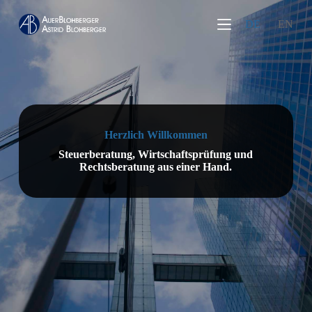
Z
DE
EN
u
m
I
n
h
a
l
t
s
Herzlich Willkommen
p
r
Steuerberatung, Wirtschaftsprüfung und
i
Rechtsberatung aus einer Hand.
n
g
e
n