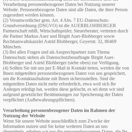
Verarbeitung personenbezogener Daten bei Nutzung unserer
Website. Personenbezogene Daten sind alle Daten, die ihrer Person
zugeordnet werden können.
(2) Verantwortlicher gem. Art. 4 Abs. 7 EU-Datenschutz-
Grundverordnung (DSGVO) ist die AUERBLOHBERGER
Partnerschaft mbB, Wirtschaftsprüfer, Steuerberater, vertreten durch
die Partner Markus Auer und Birgitt Auer-Blohberger sowie
Rechtsanwaltskanzlei Astrid Blohberger, Geyerstr. 32, 80469
München.
(3) Bei allen Fragen und als Ansprechpartner zum Thema
Datenschutz stehen als Datenschutzbeauftragte Birgitt Auer-
Blohberger und Astrid Blohberger (siehe oben) zur Verfügung.
(4) Sollten Sie mit uns per E-Mail in Kontakt treten, werden die von
Ihnen mitgeteilten personenbezogenen Daten von uns gespeichert,
um die Kontaktaufnahme mit Ihnen sicherzustellen. Sind die
mitgeteilten Daten nicht mehr erforderlich, etwa weil sich Ihr
Anliegen erledigt hat, werden diese gelöscht, es sei denn wir sind
aufgrund gesetzlicher Bestimmungen zur Speicherung der Daten
verpflichtet (Aufbewahrungspflichten).
Verarbeitung personenbezogener Daten im Rahmen der
Nutzung der Website
Wenn Sie unsere Website ausschließlich zum Zwecke der
Information nutzen und Sie keine weiteren Daten an uns
übermitteln, erheben wir nur die personenbezogenen Daten, die Ihr