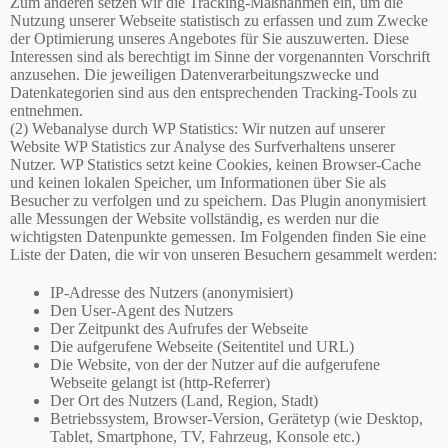
Zum anderen setzen wir die Tracking-Maßnahmen ein, um die
Nutzung unserer Webseite statistisch zu erfassen und zum Zwecke
der Optimierung unseres Angebotes für Sie auszuwerten. Diese
Interessen sind als berechtigt im Sinne der vorgenannten Vorschrift
anzusehen. Die jeweiligen Datenverarbeitungszwecke und
Datenkategorien sind aus den entsprechenden Tracking-Tools zu
entnehmen.
(2) Webanalyse durch WP Statistics: Wir nutzen auf unserer
Website WP Statistics zur Analyse des Surfverhaltens unserer
Nutzer. WP Statistics setzt keine Cookies, keinen Browser-Cache
und keinen lokalen Speicher, um Informationen über Sie als
Besucher zu verfolgen und zu speichern. Das Plugin anonymisiert
alle Messungen der Website vollständig, es werden nur die
wichtigsten Datenpunkte gemessen. Im Folgenden finden Sie eine
Liste der Daten, die wir von unseren Besuchern gesammelt werden:
IP-Adresse des Nutzers (anonymisiert)
Den User-Agent des Nutzers
Der Zeitpunkt des Aufrufes der Webseite
Die aufgerufene Webseite (Seitentitel und URL)
Die Website, von der der Nutzer auf die aufgerufene
Webseite gelangt ist (http-Referrer)
Der Ort des Nutzers (Land, Region, Stadt)
Betriebssystem, Browser-Version, Gerätetyp (wie Desktop,
Tablet, Smartphone, TV, Fahrzeug, Konsole etc.)