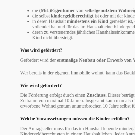
die
(Mit-)Eigentümer
von
selbstgenutztem Wohne
die selbst
kindergeldberechtigt
ist oder mit der kind
in deren Haushalt
mindestens ein Kind
gemeldet ist,
vollendet hat und für das im Haushalt eine Kindergel
deren zu versteuerndes jährliches Haushaltseinkom
Kind nicht übersteigt.
Was wird gefördert?
Gefördert wird der
erstmalige Neubau oder Erwerb von
Wer bereits in der eigenen Immobilie wohnt, kann das Bauki
Wie wird gefördert?
Die Förderung erfolgt durch einen
Zuschuss.
Dieser beträgt
Zeitraum von maximal 10 Jahren. Insgesamt kann man also 1
erworbene Wohneigentum ununterbrochen 10 Jahre selbst f
Welche Voraussetzungen müssen die Kinder erfüllen?
Der Antragsteller muss für das im Haushalt lebende minderj
Kindergeldberechtigten in einem Haushalt leben. Jeder Antra