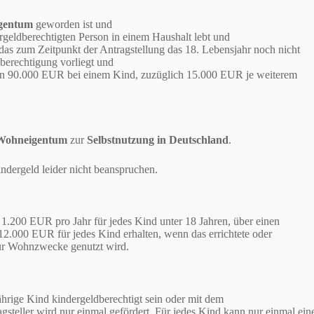
igentum
geworden ist und
ergeldberechtigten Person in einem Haushalt lebt und
 das zum Zeitpunkt der Antragstellung das 18. Lebensjahr noch nicht
dberechtigung vorliegt und
men 90.000 EUR bei einem Kind, zuzüglich 15.000 EUR je weiterem
 Wohneigentum
zur
Selbstnutzung in Deutschland
.
ndergeld leider nicht beanspruchen.
 1.200 EUR pro Jahr für jedes Kind unter 18 Jahren, über einen
2.000 EUR für jedes Kind erhalten, wenn das errichtete oder
ür Wohnzwecke genutzt wird.
ährige Kind kindergeldberechtigt sein oder mit dem
gsteller wird nur einmal gefördert. Für jedes Kind kann nur einmal ein