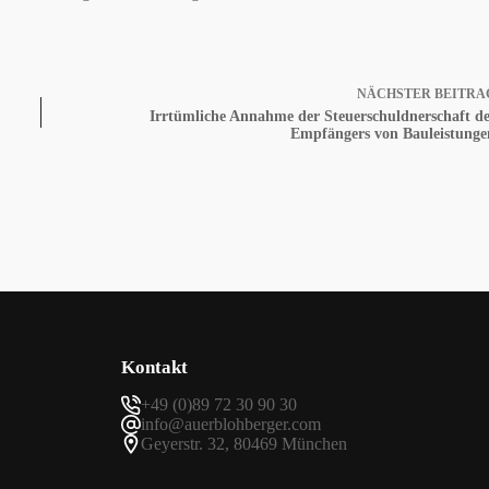
NÄCHSTER
BEITRA
Irrtümliche Annahme der Steuerschuldnerschaft de
Empfängers von Bauleistunge
Kontakt
+49 (0)89 72 30 90 30
info@auerblohberger.com
Geyerstr. 32, 80469 München