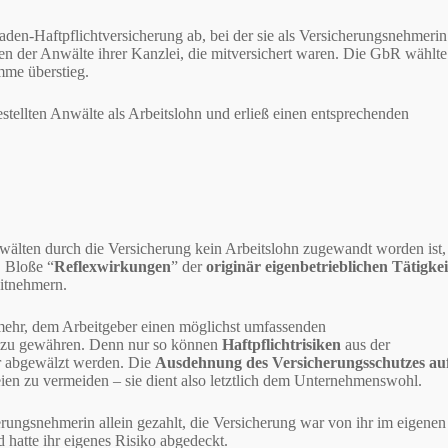
en-Haftpflichtversicherung ab, bei der sie als Versicherungsnehmerin
men der Anwälte ihrer Kanzlei, die mitversichert waren. Die GbR wählte
mme überstieg.
estellten Anwälte als Arbeitslohn und erließ einen entsprechenden
nwälten durch die Versicherung kein Arbeitslohn zugewandt worden ist,
. Bloße “
Reflexwirkungen
” der
originär eigenbetrieblichen Tätigkei
itnehmern.
mehr, dem Arbeitgeber einen möglichst umfassenden
en zu gewähren. Denn nur so können
Haftpflichtrisiken
aus der
er abgewälzt werden. Die
Ausdehnung des Versicherungsschutzes
au
ien zu vermeiden – sie dient also letztlich dem Unternehmenswohl.
rungsnehmerin allein gezahlt, die Versicherung war von ihr im eigenen
atte ihr eigenes Risiko abgedeckt.