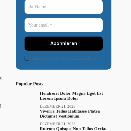
Abonnieren
Ich akzeptiere die
Datenschutzrichtlinien
t
Popular Posts
Hendrerit Dolor Magna Eget Est
Lorem Ipsum Dolor
f
DEZEMBER 21, 2023
Viverra Tellus Habitasse Platea
Dictumst Vestibulum
DEZEMBER 21, 2023
Rutrum Quisque Non Tellus Orciac