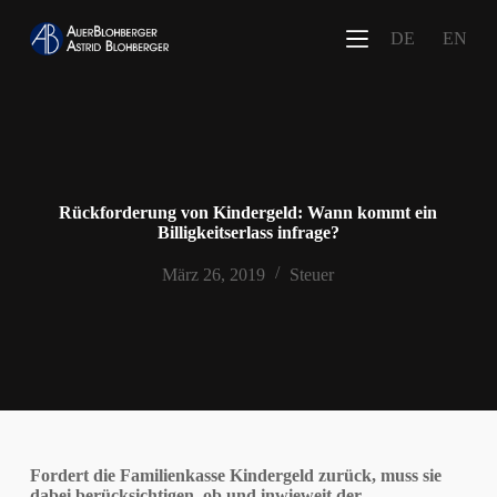
Z
DE
EN
u
m
I
n
h
a
l
t
s
Rückforderung von Kindergeld: Wann kommt ein
p
Billigkeitserlass infrage?
r
i
März 26, 2019
Steuer
n
g
e
n
Fordert die Familienkasse Kindergeld zurück, muss sie
dabei berücksichtigen, ob und inwieweit der