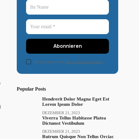
Abonnieren
Ich akzeptiere die
Datenschutzrichtlinien
s
Popular Posts
Hendrerit Dolor Magna Eget Est
Lorem Ipsum Dolor
d
DEZEMBER 21, 2023
Viverra Tellus Habitasse Platea
Dictumst Vestibulum
DEZEMBER 21, 2023
Rutrum Quisque Non Tellus Orciac