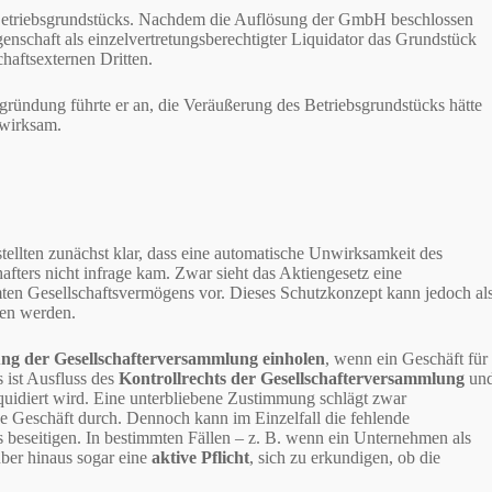
Betriebsgrundstücks. Nachdem die Auflösung der GmbH beschlossen
genschaft als einzelvertretungsberechtigter Liquidator das Grundstück
haftsexternen Dritten.
gründung führte er an, die Veräußerung des Betriebsgrundstücks hätte
wirksam.
ellten zunächst klar, dass eine automatische Unwirksamkeit des
ters nicht infrage kam. Zwar sieht das Aktiengesetz eine
en Gesellschaftsvermögens vor. Dieses Schutzkonzept kann jedoch al
en werden.
g der Gesellschafterversammlung einholen
, wenn ein Geschäft für
s ist Ausfluss des
Kontrollrechts der Gesellschafterversammlung
un
iquidiert wird. Eine unterbliebene Zustimmung schlägt zwar
 Geschäft durch. Dennoch kann im Einzelfall die fehlende
 beseitigen. In bestimmten Fällen – z. B. wenn ein Unternehmen als
über hinaus sogar eine
aktive Pflicht
, sich zu erkundigen, ob die