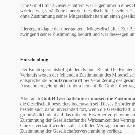
Eine GmbH mit 2 Gesellschaftern war Eigentümerin eines 
worden war, veräußerte einer der Gesellschafter in seiner Ei
ohne Zustimmung seines Mitgesellschafters an einen gesellsc
Hiergegen klagte der übergangene Mitgesellschafter. Zur Be
zwingend seiner Zustimmung bedurft und war deswegen un
Entscheidung
Der Bundesgerichtshof gab dem Kläger Recht. Die Richter st
Verkaufs wegen der fehlenden Zustimmung des Mitgesellschaf
entsprechende
Schutzvorschrift
bei Veräußerung des gesamt
Ausnahmeregelung nicht unbesehen auf die GmbH übertrag
Aber auch
GmbH-Geschäftsführer müssen die Zustimmun
die Gesellschaft besonders bedeutsam sei. Dieses Erforderni
besteht auch dann unverändert fort, wenn die Gesellschaft l
grundsätzlich nicht auf das mit dem Erwerber vorgenommene
Zustimmung der Gesellschafter die Wirksamkeit des Vertrags
Ganzes verkauft werden soll – trifft den Vertragspartner dar
Zustimmung der Gesellschafterversammlung vorliegt.