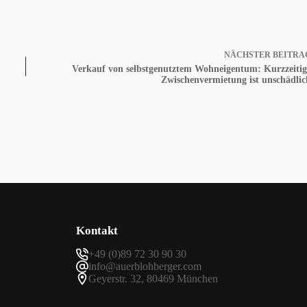
NÄCHSTER
BEITRA
Verkauf von selbstgenutztem Wohneigentum: Kurzzeitig
Zwischenvermietung ist unschädlic
Kontakt
+49 (0)89 72 30 90 30
info@auerblohberger.com
Geyerstr. 32, 80469 München