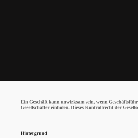
Ein Geschäft kann unwirksam sein, wenn Geschäftsführ
Gesellschafter einholen. Dieses Kontrollrecht der Gesell
Hintergrund