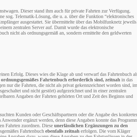
nstwagen. Dieser stand ihm auch für private Fahrten zur Verfügung.
eine sog. Telematik-Lösung, die u. a. über die Funktion “elektronisches
fänger ausgestattet. Sie übermittelte über das Mobilfunknetz jeweils
 einem zentralen Server auf. Damit wurde das elektronische
nbuch nicht als ordnungsgemäß an, sondern ermittelte den geldwerten
inen Erfolg. Dieses wies die Klage ab und verwarf das Fahrtenbuch al
in ordnungsgemäßes Fahrtenbuch erforderlich sind, zeitnah
in das
 nur die Fahrten, die nicht als privat gekennzeichnet worden sind, i
geschaltet und nicht gestört) aufgezeichnet und in einer zentralen
elbaren Angaben der Fahrten gehörten Ort und Zeit des Beginns und
esuchten Kunden oder Geschäftspartnern oder die Angabe des konkrete
em Anwender ergänzt werden, denn diese Angaben konnte das Program
nen Fahrten zuordnen. Diese
unerlässlichen Ergänzungen zu den
gsgemäßes Fahrtenbuch
ebenfalls zeitnah
erfolgen. Die vom Kläger
keine Angaben dazu, wann diese Angaben zu den Fahrtanlässen in der