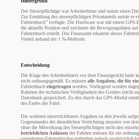
Hintergrund
Der Steuerpflichtige war Arbeitnehmer und nutzte einen Die
Zur Ermittlung des steuerpflichtigen Privatanteils nutzte er 
Fahrtenbuch” verfügte. Die Hardware war mit einem GPS-Emp
die aktuelle Position und zeichnete die Bewegungsdaten auf
Fahrtenbuch erstellt. Das Finanzamt erkannte dieses Fahrte
Vorteil anhand der 1 %-Methode.
Entscheidung
Die Klage des Arbeitnehmers vor dem Finanzgericht hatte ke
nicht ordnungsgemäß. Es müssen
alle Angaben, die für e
Fahrtenbuch
eingetragen
werden. Vorliegend wurden dagegen
Rahmen der technischen Verfügbarkeit des Gerätes (nicht aus
Datenbank gespeichert. Zu den durch das GPS-Modul ermitt
des Endes der Fahrt.
Die weiteren unverzichtbaren Angaben zu den jeweils aufg
Gegenstandes der dienstlichen Verrichtung mussten von d
ohne die Mitwirkung des Steuerpflichtigen nicht den einzel
betrieblichen Anlässen
der Fahrten müssen für ein ordnun
vorgelegten Fahrtenbücher enthielten jedoch ausdrücklich 