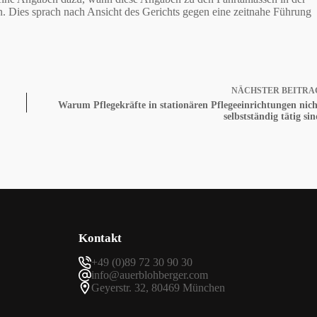
 Dies sprach nach Ansicht des Gerichts gegen eine zeitnahe Führung
NÄCHSTER
BEITRA
Warum Pflegekräfte in stationären Pflegeeinrichtungen nich
selbstständig tätig si
Kontakt
+49 (0)89 72 30 90 30
info@auerblohberger.com
Geyerstr. 32, 80469 München