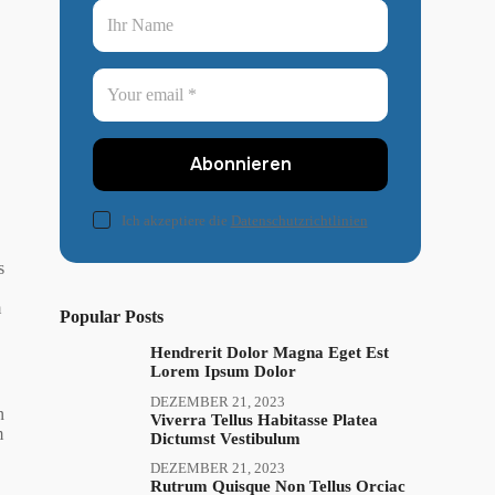
Abonnieren
Ich akzeptiere die
Datenschutzrichtlinien
s
m
Popular Posts
Hendrerit Dolor Magna Eget Est
Lorem Ipsum Dolor
DEZEMBER 21, 2023
n
Viverra Tellus Habitasse Platea
m
Dictumst Vestibulum
DEZEMBER 21, 2023
Rutrum Quisque Non Tellus Orciac