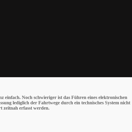
 einfach. Noch schwieriger ist das Führen eines elektronischen
assung lediglich der Fahrtwege durch ein technisches System nicht
t zeitnah erfasst werden.