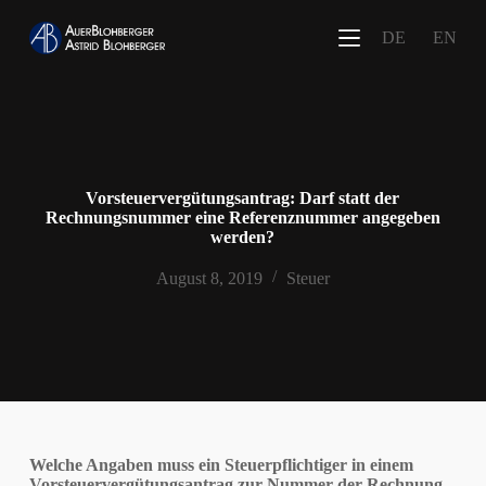
Z
DE
EN
u
m
I
n
h
a
l
t
s
Vorsteuervergütungsantrag: Darf statt der
p
Rechnungsnummer eine Referenznummer angegeben
r
werden?
i
n
August 8, 2019
Steuer
g
e
n
Welche Angaben muss ein Steuerpflichtiger in einem
Vorsteuervergütungsantrag zur Nummer der Rechnung