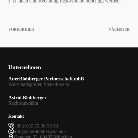
z. B. auch eine Rechnung rückwirkend berichtigt werden.
VORHERIGER
NÄCHSTER
Unternehmen
AuerBlohberger Partnerschaft mbB
Wirtschaftsprüfer, Steuerberater
Astrid Blohberger
Rechtsanwältin
Kontakt
+49 (0)89 72 30 90 30
info@auerblohberger.com
Geyerstr. 32, 80469 München