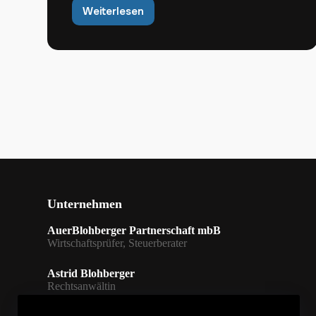
Weiterlesen
Nachlass
haftet
nicht
automatisch
vorrangig
für
Erbschaftsteuerschulden
Unternehmen
AuerBlohberger Partnerschaft mbB
Wirtschaftsprüfer, Steuerberater
Astrid Blohberger
Rechtsanwältin