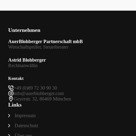
sind
Unternehmen
AuerBlohberger Partnerschaft mbB
Wirtschaftsprüfer, Steuerberater
Astrid Blohberger
Rechtsanwältin
Kontakt
+49 (0)89 72 30 90 30
info@auerblohberger.com
Geyerstr. 32, 80469 München
Links
Impressum
Datenschutz
Über uns