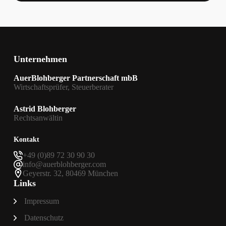
Taxi
privat
genutzt
wird:
Welcher
Listenpreis
Unternehmen
gilt?
AuerBlohberger Partnerschaft mbB
Wirtschaftsprüfer, Steuerberater
Astrid Blohberger
Rechtsanwältin
Kontakt
+49 (0)89 72 30 90 30
info@auerblohberger.com
Geyerstr. 32, 80469 München
Links
Impressum
Datenschutz