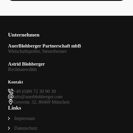
Unternehmen
AuerBlohberger Partnerschaft mbB
Wirtschaftsprüfer, Steuerberater
Astrid Blohberger
Rechtsanwältin
Kontakt
+49 (0)89 72 30 90 30
info@auerblohberger.com
Geyerstr. 32, 80469 München
Links
Impressum
Datenschutz