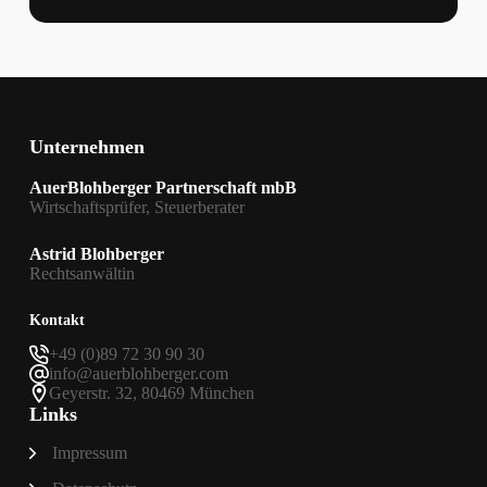
Kapitalgesellschaften:
Verfassungskonforme
Regelung
Unternehmen
AuerBlohberger Partnerschaft mbB
Wirtschaftsprüfer, Steuerberater
Astrid Blohberger
Rechtsanwältin
Kontakt
+49 (0)89 72 30 90 30
info@auerblohberger.com
Geyerstr. 32, 80469 München
Links
Impressum