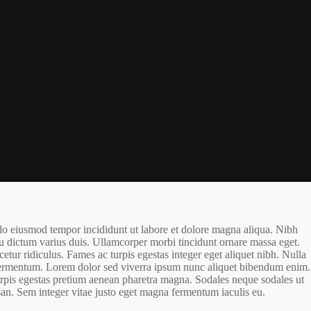
 do eiusmod tempor incididunt ut labore et dolore magna aliqua. Nibh
cu dictum varius duis. Ullamcorper morbi tincidunt ornare massa eget.
etur ridiculus. Fames ac turpis egestas integer eget aliquet nibh. Nulla
e fermentum. Lorem dolor sed viverra ipsum nunc aliquet bibendum enim.
 Turpis egestas pretium aenean pharetra magna. Sodales neque sodales ut
n. Sem integer vitae justo eget magna fermentum iaculis eu.