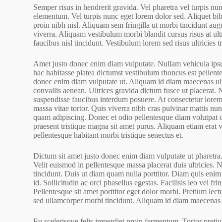
Semper risus in hendrerit gravida. Vel pharetra vel turpis n
elementum. Vel turpis nunc eget lorem dolor sed. Aliquet bib
proin nibh nisl. Aliquam sem fringilla ut morbi tincidunt au
viverra. Aliquam vestibulum morbi blandit cursus risus at ultr
faucibus nisl tincidunt. Vestibulum lorem sed risus ultricies tr
Amet justo donec enim diam vulputate. Nullam vehicula ipsum
hac habitasse platea dictumst vestibulum rhoncus est pellentes
donec enim diam vulputate ut. Aliquam id diam maecenas ultr
convallis aenean. Ultrices gravida dictum fusce ut placerat.
suspendisse faucibus interdum posuere. At consectetur lorem 
massa vitae tortor. Quis viverra nibh cras pulvinar mattis n
quam adipiscing. Donec et odio pellentesque diam volutpat 
praesent tristique magna sit amet purus. Aliquam etiam erat v
pellentesque habitant morbi tristique senectus et.
Dictum sit amet justo donec enim diam vulputate ut pharetra.
Velit euismod in pellentesque massa placerat duis ultricies. 
tincidunt. Duis ut diam quam nulla porttitor. Diam quis enim
id. Sollicitudin ac orci phasellus egestas. Facilisis leo vel fri
Pellentesque sit amet porttitor eget dolor morbi. Pretium lect
sed ullamcorper morbi tincidunt. Aliquam id diam maecenas ul
Eu scelerisque felis imperdiet proin fermentum. Tortor pretiu