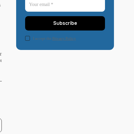
s
Subscribe
I accept the
Privacy Policy
T
t