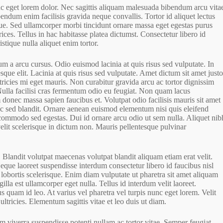
unc eget lorem dolor. Nec sagittis aliquam malesuada bibendum arcu vita
endum enim facilisis gravida neque convallis. Tortor id aliquet lectus
gue. Sed ullamcorper morbi tincidunt ornare massa eget egestas purus
ices. Tellus in hac habitasse platea dictumst. Consectetur libero id
istique nulla aliquet enim tortor.
 a arcu cursus. Odio euismod lacinia at quis risus sed vulputate. In
que elit. Lacinia at quis risus sed vulputate. Amet dictum sit amet just
icies mi eget mauris. Non curabitur gravida arcu ac tortor dignissim
 Nulla facilisi cras fermentum odio eu feugiat. Non quam lacus
donec massa sapien faucibus et. Volutpat odio facilisis mauris sit amet
unc sed blandit. Ornare aenean euismod elementum nisi quis eleifend
commodo sed egestas. Dui id ornare arcu odio ut sem nulla. Aliquet nib
elit scelerisque in dictum non. Mauris pellentesque pulvinar
 Blandit volutpat maecenas volutpat blandit aliquam etiam erat velit.
Neque laoreet suspendisse interdum consectetur libero id faucibus nisl
 lobortis scelerisque. Enim diam vulputate ut pharetra sit amet aliquam
ngilla est ullamcorper eget nulla. Tellus id interdum velit laoreet.
us quam id leo. At varius vel pharetra vel turpis nunc eget lorem. Velit
tricies. Elementum sagittis vitae et leo duis ut diam.
m viverra suspendisse potenti nullam ac tortor vitae. Semper feugiat