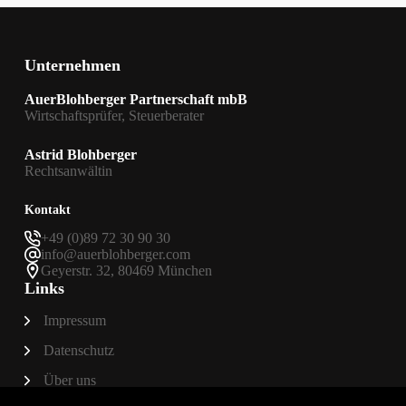
Unternehmen
AuerBlohberger Partnerschaft mbB
Wirtschaftsprüfer, Steuerberater
Astrid Blohberger
Rechtsanwältin
Kontakt
+49 (0)89 72 30 90 30
info@auerblohberger.com
Geyerstr. 32, 80469 München
Links
Impressum
Datenschutz
Über uns