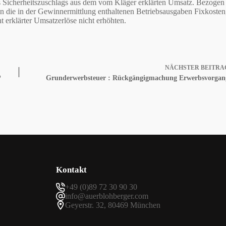
des Sicherheitszuschlags aus dem vom Kläger erklärten Umsatz. Bezogen
n die in der Gewinnermittlung enthaltenen Betriebsausgaben Fixkosten
ht erklärter Umsatzerlöse nicht erhöhten.
NÄCHSTER
BEITRA
?
Grunderwerbsteuer : Rückgängigmachung Erwerbsvorgan
Kontakt
+49 (0)89 72 30 90 30
info@auerblohberger.com
Geyerstr. 32, 80469 München