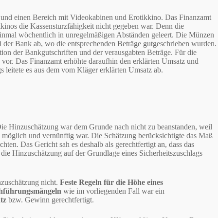
p und einen Bereich mit Videokabinen und Erotikkino. Das Finanzamt
ikkinos die Kassensturzfähigkeit nicht gegeben war. Denn die
einmal wöchentlich in unregelmäßigen Abständen geleert. Die Münzen
ei der Bank ab, wo die entsprechenden Beträge gutgeschrieben wurden.
ion der Bankgutschriften und der verausgabten Beträge. Für die
 vor. Das Finanzamt erhöhte daraufhin den erklärten Umsatz und
 leitete es aus dem vom Kläger erklärten Umsatz ab.
 Die Hinzuschätzung war dem Grunde nach nicht zu beanstanden, weil
h möglich und vernünftig war. Die Schätzung berücksichtigte das Maß
ten. Das Gericht sah es deshalb als gerechtfertigt an, dass das
ie Hinzuschätzung auf der Grundlage eines Sicherheitszuschlags
nzuschätzung nicht.
Feste Regeln für die Höhe eines
chführungsmängeln
wie im vorliegenden Fall war ein
tz
bzw. Gewinn gerechtfertigt.