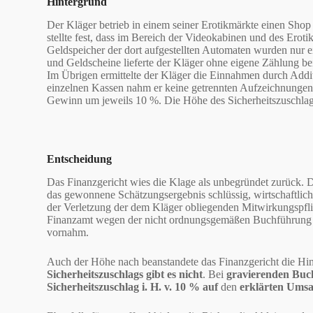
Hintergrund
Der Kläger betrieb in einem seiner Erotikmärkte einen Sho
stellte fest, dass im Bereich der Videokabinen und des Erot
Geldspeicher der dort aufgestellten Automaten wurden nur 
und Geldscheine lieferte der Kläger ohne eigene Zählung b
Im Übrigen ermittelte der Kläger die Einnahmen durch Addit
einzelnen Kassen nahm er keine getrennten Aufzeichnungen
Gewinn um jeweils 10 %. Die Höhe des Sicherheitszuschlags
Entscheidung
Das Finanzgericht wies die Klage als unbegründet zurück.
das gewonnene Schätzungsergebnis schlüssig, wirtschaftlic
der Verletzung der dem Kläger obliegenden Mitwirkungspflich
Finanzamt wegen der nicht ordnungsgemäßen Buchführung d
vornahm.
Auch der Höhe nach beanstandete das Finanzgericht die Hi
Sicherheitszuschlags gibt es nicht
. Bei
gravierenden Bu
Sicherheitszuschlag i. H. v. 10 %
auf
den
erklärten Umsa