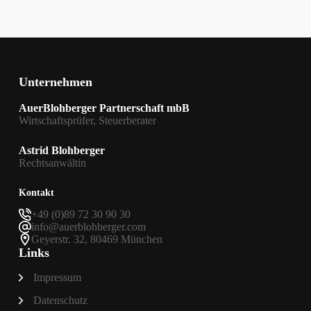
Unternehmen
AuerBlohberger Partnerschaft mbB
Wirtschaftsprüfer, Steuerberater
Astrid Blohberger
Rechtsanwältin
Kontakt
+49 (0)89 72 30 90 30
info@auerblohberger.com
Geyerstr. 32, 80469 München
Links
Impressum
Datenschutz