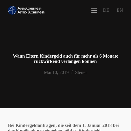
Z
DE
EN
u
m
I
n
h
a
l
t
s
Wann Eltern Kindergeld auch für mehr als 6 Monate
p
rückwirkend verlangen können
r
i
Mai 10, 2019
Steuer
n
g
e
n
Bei Kindergeldanträgen, die seit dem 1. Januar 2018 bei
der Familienkasse eingehen, gibt es Kindergeld