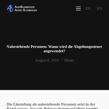
Z
DE
EN
u
m
I
n
h
a
l
t
s
Nahestehende Personen: Wann wird die Abgeltungssteuer
p
angewendet?
r
i
August 8, 2019
Steuer
n
g
e
n
Die Einstufung als nahestehende Personen setzt in der
Regel voraus, dass ein Beherrschungsverhältnis besteht.