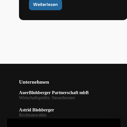
Weiterlesen
Mängel
in
Kassenführung
:
Es
drohen
Hinzuschätzungen
Unternehmen
AuerBlohberger Partnerschaft mbB
Wirtschaftsprüfer, Steuerberater
Astrid Blohberger
Rechtsanwältin