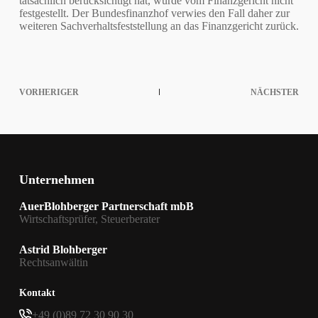
tatsächlich berücksichtigt hat, wurde vom Finanzgericht nicht
festgestellt. Der Bundesfinanzhof verwies den Fall daher zur
weiteren Sachverhaltsfeststellung an das Finanzgericht zurück.
VORHERIGER
NÄCHSTER
Unternehmen
AuerBlohberger Partnerschaft mbB
Wirtschaftsprüfer, Steuerberater
Astrid Blohberger
Rechtsanwältin
Kontakt
+49 (0)89 72 30 90 30