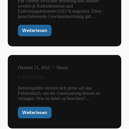
Für Fahrten zwischen Wohnung und Betrieb
werden je Kalendermonat und
Entfernungskilometer 0,03 % angesetzt. Diese
pauschalierende Gewinnzurechnung gilt…
Weiterlesen
Fahrten
zur
Betriebsstätte:
Pauschalierende
Gewinnzurechnung
Oktober 21, 2015
Steuer
Fahrtenbuch
Betriebsprüfer stürzen sich gerne auf das
Fahrtenbuch, um die Anerkennung dessen zu
versagen. Was ist daher zu beachten?…
Weiterlesen
Fahrtenbuch